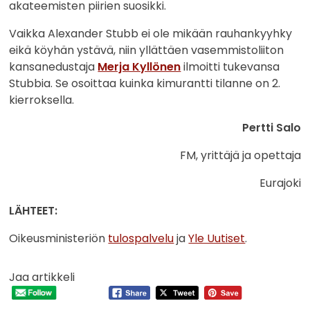
akateemisten piirien suosikki.
Vaikka Alexander Stubb ei ole mikään rauhankyyhky
eikä köyhän ystävä, niin yllättäen vasemmistoliiton
kansanedustaja
Merja Kyllönen
ilmoitti tukevansa
Stubbia. Se osoittaa kuinka kimurantti tilanne on 2.
kierroksella.
Pertti Salo
FM, yrittäjä ja opettaja
Eurajoki
LÄHTEET:
Oikeusministeriön
tulospalvelu
ja
Yle Uutiset
.
Jaa artikkeli