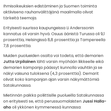
Ihmisoikeuksien edistäminen ja Suomen toiminta
aktiivisena rauhanvälittäjänä maailmalla olivat
tärkeitä teemoja.
Erityisesti suurissa kaupungeissa Li Anderssonin
kannatus oli varsin hyvä. Osuus äänistä Turussa oli 9,1
prosenttia, Helsingissä 8,8 prosenttia ja Tampereella
7,8 prosenttia.
Muiden puolueiden osalta voi todeta, että demarien
Jutta Urpilainen
lähti varsin myöhään liikkeelle eikä
demarien kampanja päässyt kunnolla vauhtiin ja se
näkyi vaisuna tuloksena (4,3 prosenttia). Demarit
olivat koko kampanjan ajan varsin näkymättömiä
Satakunnassa.
Mietinnän paikka poliittisille puolueilla Satakunnassa
on erityisesti se, että perussuomalaisten
Jussi Halla-
aho
oli ykkönen kymmenessä kunnassa: