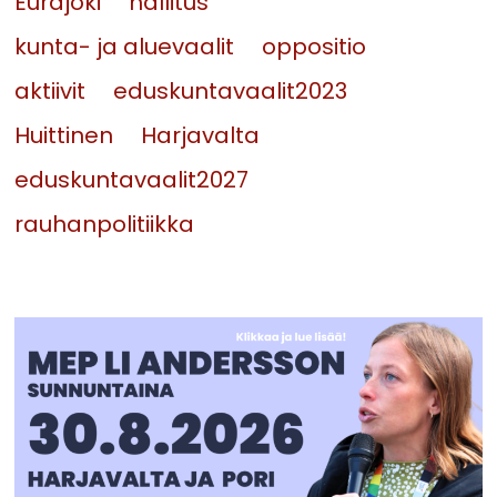
Eurajoki
hallitus
kunta- ja aluevaalit
oppositio
aktiivit
eduskuntavaalit2023
Huittinen
Harjavalta
eduskuntavaalit2027
rauhanpolitiikka