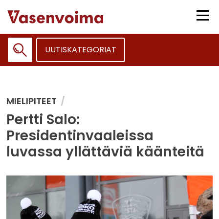
Siirry
sisältöön
Vali
UUTISKATEGORIAT
Haku:
MIELIPITEET
Pertti Salo:
Presidentinvaaleissa
luvassa yllättäviä käänteitä