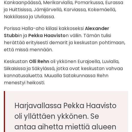
Kankaanpäässä, Merikarvialla, Pomarkussa, Eurassa
ja Huittisissa, Jämijärvellä, Karviassa, Kokemäellä,
Nakkilassa ja Ulvilassa.
Porissa Halla-aho kiilasi kakkoseksi
Alexander
Stubb
in ja
Pekka Haavisto
n väliin. Tämän tulisi
herättää erityisesti demarit ja keskustan pohtimaan,
että missä mennään.
Keskustan
Olli Rehn
oli ykkönen Eurajoella, Luvialla,
Siikaisissa ja Säkylässä, jotka ovat keskustan vahvaa
kannatusaluetta. Muualla Satakunnassa Rehn
menestyi heikosti.
Harjavallassa Pekka Haavisto
oli yllättäen ykkönen. Se
antaa aihetta miettiä alueen