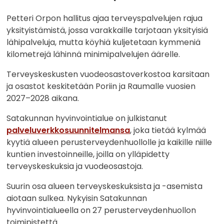
Petteri Orpon hallitus ajaa terveyspalvelujen rajua
yksityistämistä, jossa varakkaille tarjotaan yksityisiä
lähipalveluja, mutta köyhiä kuljetetaan kymmeniä
kilometrejä lähinnä minimipalvelujen äärelle.
Terveyskeskusten vuodeosastoverkostoa karsitaan
ja osastot keskitetään Poriin ja Raumalle vuosien
2027–2028 aikana.
Satakunnan hyvinvointialue on julkistanut
palveluverkkosuunnitelmansa
, joka tietää kylmää
kyytiä alueen perusterveydenhuollolle ja kaikille niille
kuntien investoinneille, joilla on ylläpidetty
terveyskeskuksia ja vuodeosastoja.
Suurin osa alueen terveyskeskuksista ja -asemista
aiotaan sulkea. Nykyisin Satakunnan
hyvinvointialueella on 27 perusterveydenhuollon
toimipistettä.