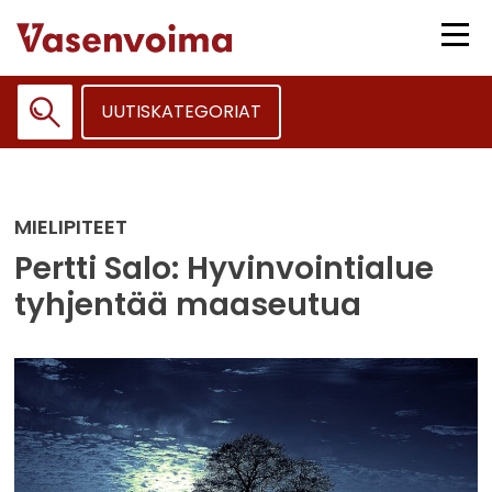
Siirry
sisältöön
Vali
UUTISKATEGORIAT
Haku:
MIELIPITEET
Pertti Salo: Hyvinvointialue
tyhjentää maaseutua