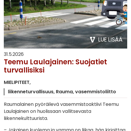
LUE LISÄÄ
31.5.2026
Teemu Laulajainen: Suojatiet
turvallisiksi
MIELIPITEET
liikenneturvallisuus
Rauma
vasemmistoliitto
Raumalainen pyöräilevä vasemmistoaktiivi Teemu
Laulajainen on huolissaan vallitsevasta
liikennekulttuurista.
– Jokainen kuolema ja vamma on liikaa, hän kirjoittaa.