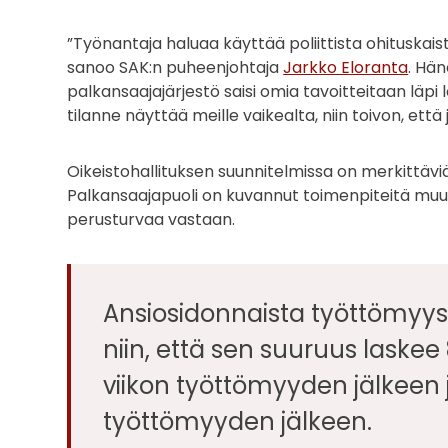
”Työnantaja haluaa käyttää poliittista ohituskais
sanoo SAK:n puheenjohtaja
Jarkko Eloranta
. Hän
palkansaajajärjestö saisi omia tavoitteitaan läpi
tilanne näyttää meille vaikealta, niin toivon, että 
Oikeistohallituksen suunnitelmissa on merkittäv
Palkansaajapuoli on kuvannut toimenpiteitä muu
perusturvaa vastaan.
Ansiosidonnaista työttömyy
niin, että sen suuruus laske
viikon työttömyyden jälkeen j
työttömyyden jälkeen.