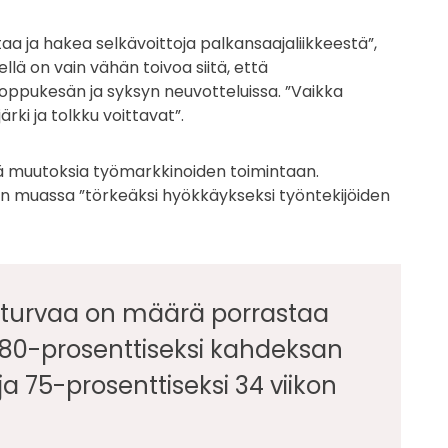
taa ja hakea selkävoittoja palkansaajaliikkeestä”,
ellä on vain vähän toivoa siitä, että
 loppukesän ja syksyn neuvotteluissa. ”Vaikka
järki ja tolkku voittavat”.
iä muutoksia työmarkkinoiden toimintaan.
n muassa ”törkeäksi hyökkäykseksi työntekijöiden
sturvaa on määrä porrastaa
e 80-prosenttiseksi kahdeksan
a 75-prosenttiseksi 34 viikon