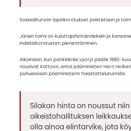
Sosiaaliturvan lapsikorotukset poistetaan ja toi
Järein toimi on kuluttajahintaindeksiin ja kansane
indeksikorotusten pienentäminen.
Aikoinaan, kun pankkikriisi vyöryi päälle 1990-luvun
nousivat kattoon, antoi pääministeri Harri Holkeri
puhuessaan pääministerin haastattelutunnilla.
Silakan hinta on noussut niin 
oikeistohallituksen leikkauks
olla ainoa elintarvike, jota k