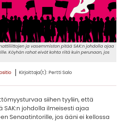
mattiliittojen ja vasemmiston pitää SAK:n johdolla ajaa
lle. Köyhän rahat eivät kohta riitä kuin perunaan, jos
sitio
Kirjoittaja(t): Pertti Salo
tömyysturvaa siihen tyyliin, että
 SAK:n johdolla ilmeisesti ajaa
n Senaatintorille, jos ääni ei kellossa