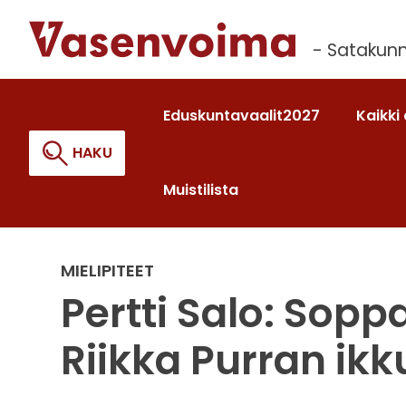
Siirry
sisältöön
- Satakunn
Eduskuntavaalit2027
Kaikki 
HAKU
Muistilista
Haku:
MIELIPITEET
Pertti Salo: Sopp
Riikka Purran ikk