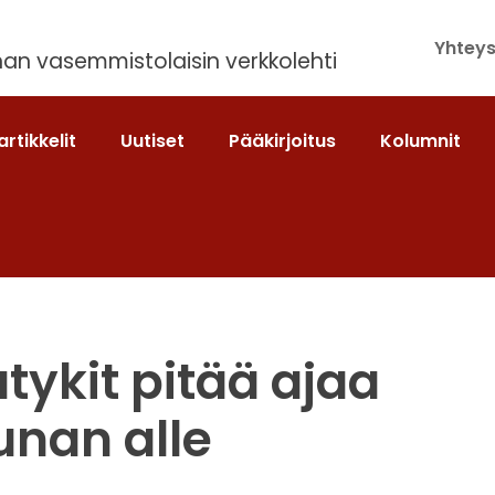
Yhteys
an vasemmistolaisin verkkolehti
artikkelit
Uutiset
Pääkirjoitus
Kolumnit
atykit pitää ajaa
unan alle