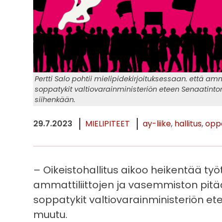
Pertti Salo pohtii mielipidekirjoituksessaan. että am
soppatykit valtiovarainministeriön eteen Senaatintori
siihenkään.
29.7.2023
MIELIPITEET
ay-liike
hallitus
oppo
– Oikeistohallitus aikoo heikentää työt
ammattiliittojen ja vasemmiston pitää
soppatykit valtiovarainministeriön etee
muutu.