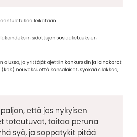
meentulotukea leikataan.
läkeindeksiin sidottujen sosiaalietuuksien
 alussa, ja yrittäjät ajettiin konkurssiin ja lainakorot
 (kok) neuvoksi, että kansalaiset, syökää silakkaa,
paljon, että jos nykyisen
et toteutuvat, taitaa peruna
öyhä syö, ja soppatykit pitää