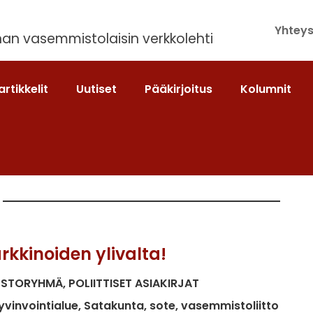
Yhteys
an vasemmistolaisin verkkolehti
artikkelit
Uutiset
Pääkirjoitus
Kolumnit
rkkinoiden ylivalta!
USTORYHMÄ
POLIITTISET ASIAKIRJAT
yvinvointialue
Satakunta
sote
vasemmistoliitto