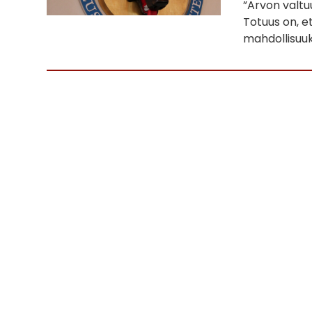
”Arvon valtuu
Totuus on, et
mahdollisuuks