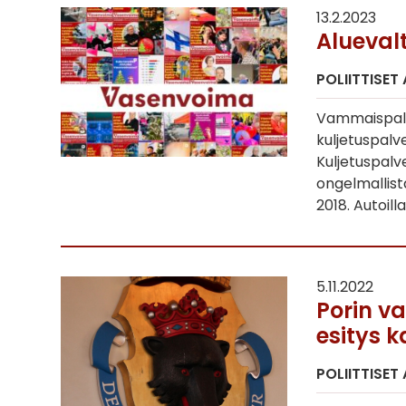
13.2.2023
Alueval
POLIITTISET
Vammaispalve
kuljetuspalv
Kuljetuspalv
ongelmallist
2018. Autoill
5.11.2022
Porin v
esitys 
POLIITTISET