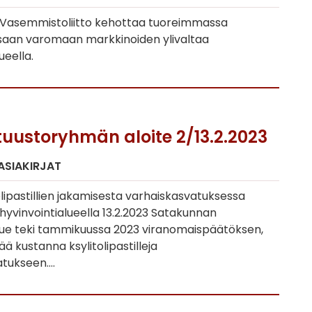
Vasemmistoliitto kehottaa tuoreimmassa
aan varomaan markkinoiden ylivaltaa
ueella.
tuustoryhmän aloite 2/13.2.2023
 ASIAKIRJAT
tolipastillien jakamisesta varhaiskasvatuksessa
yvinvointialueella 13.2.2023 Satakunnan
lue teki tammikuussa 2023 viranomaispäätöksen,
ää kustanna ksylitolipastilleja
atukseen….