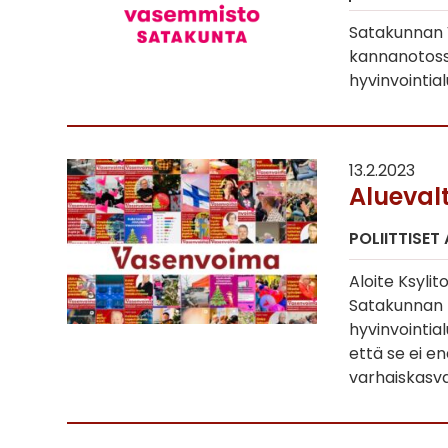
Satakunnan 
kannanotoss
hyvinvointial
13.2.2023
Alueval
POLIITTISET
Aloite Ksyli
Satakunnan h
hyvinvointia
että se ei en
varhaiskasv