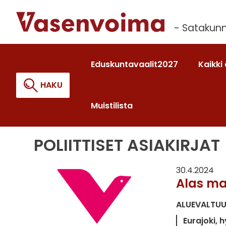
Siirry
sisältöön
- Satakunn
Eduskuntavaalit2027
Kaikki 
HAKU
Muistilista
POLIITTISET ASIAKIRJAT
Haku:
30.4.2024
Alas ma
ALUEVALTU
Eurajoki
h