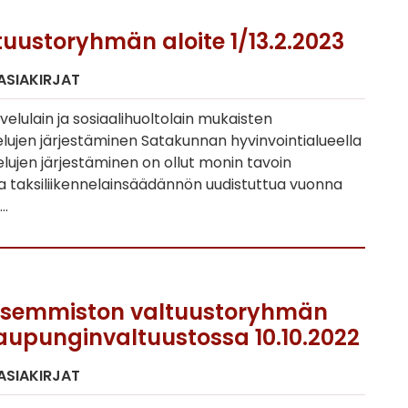
tuustoryhmän aloite 1/13.2.2023
 ASIAKIRJAT
lulain ja sosiaalihuoltolain mukaisten
elujen järjestäminen Satakunnan hyvinvointialueella
elujen järjestäminen on ollut monin tavoin
a taksiliikennelainsäädännön uudistuttua vuonna
a…
asemmiston valtuustoryhmän
kaupunginvaltuustossa 10.10.2022
 ASIAKIRJAT