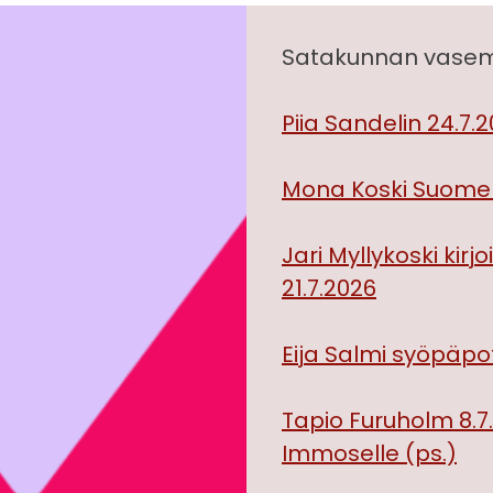
Satakunnan vasemm
Piia Sandelin 24.7.2
Mona Koski Suomen
Jari Myllykoski kir
21.7.2026
Eija Salmi syöpäpot
Tapio Furuholm 8.
Immoselle (ps.)