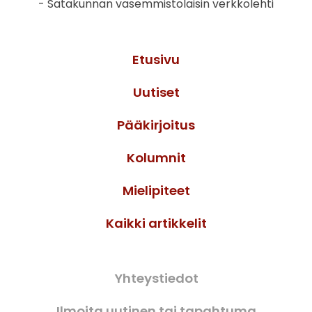
- Satakunnan vasemmistolaisin verkkolehti
Etusivu
Uutiset
Pääkirjoitus
Kolumnit
Mielipiteet
Kaikki artikkelit
Yhteystiedot
Ilmoita uutinen tai tapahtuma