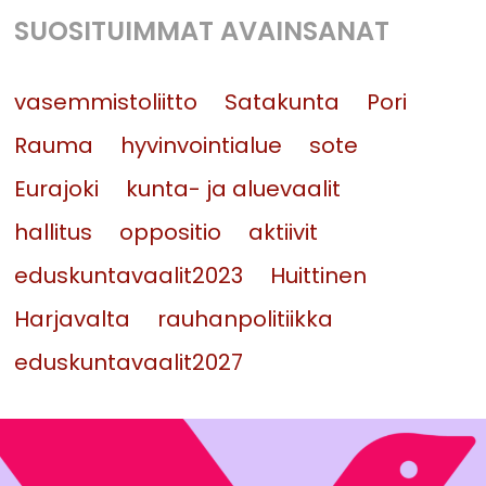
SUOSITUIMMAT AVAINSANAT
vasemmistoliitto
Satakunta
Pori
Rauma
hyvinvointialue
sote
Eurajoki
kunta- ja aluevaalit
hallitus
oppositio
aktiivit
eduskuntavaalit2023
Huittinen
Harjavalta
rauhanpolitiikka
eduskuntavaalit2027