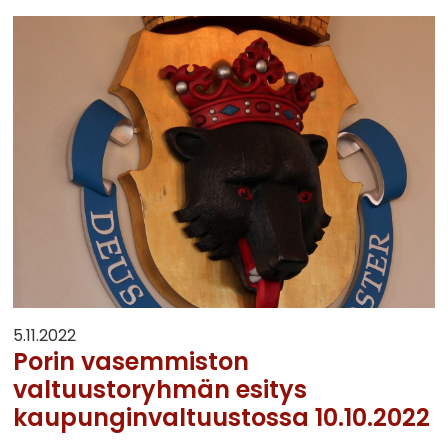
5.11.2022
Porin vasemmiston
valtuustoryhmän esitys
kaupunginvaltuustossa 10.10.2022